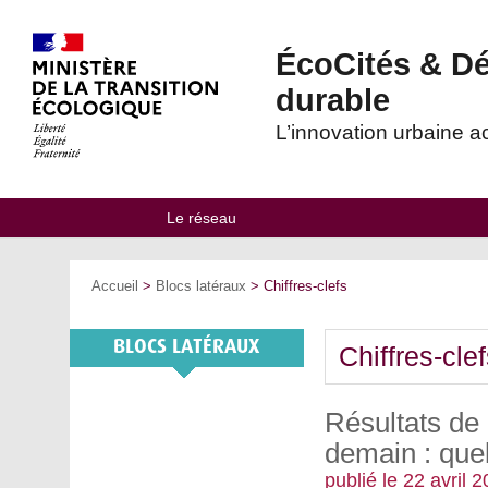
eq
Haut
Aller
Retour
Aller
menu
de
au
au
à
haut
page
contenu
contenu
l'accueil
ÉcoCités & Dé
-
Aller
durable
au
menu
principal
L’innovation urbaine 
-
Aller
à
la
recherche
Le réseau
Vous
Accueil
>
Blocs latéraux
> Chiffres-clefs
êtes
ici
:
Chiffres-cle
Résultats de 
demain : quel
publié le 22 avril 2