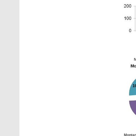
N
Montan