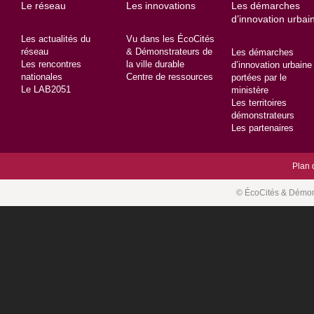
Menu
page
Le réseau
Les innovations
Les démarches
secondaire
d’innovation urbai
Les actualités du
Vu dans les ÉcoCités
réseau
& Démonstrateurs de
Les démarches
Les rencontres
la ville durable
d’innovation urbaine
nationales
Centre de ressources
portées par le
Le LAB2051
ministère
Les territoires
démonstrateurs
Les partenaires
Plan 
© ÉcoCités & Démonst