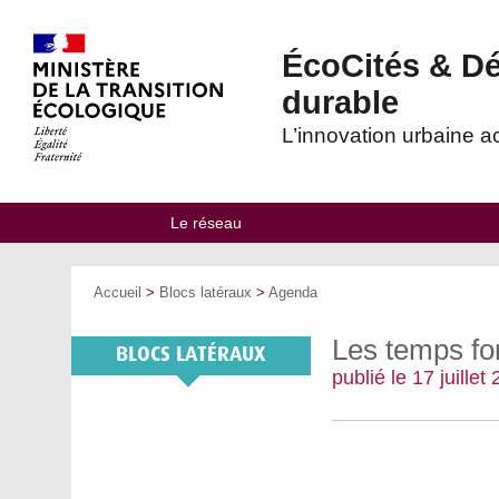
eq
Haut
Aller
Retour
Aller
menu
de
au
au
à
haut
page
contenu
contenu
l'accueil
ÉcoCités & Dé
-
Aller
durable
au
menu
principal
L’innovation urbaine 
-
Aller
à
la
recherche
Le réseau
Vous
Accueil
>
Blocs latéraux
>
Agenda
êtes
ici
Les temps fo
:
publié le 17 juille